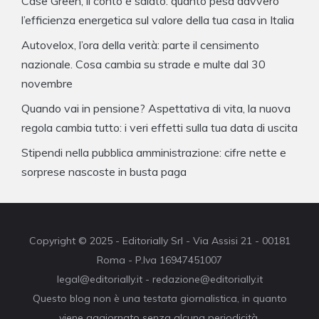
Case Green, il conto è salato: quanto pesa davvero
l’efficienza energetica sul valore della tua casa in Italia
Autovelox, l’ora della verità: parte il censimento
nazionale. Cosa cambia su strade e multe dal 30
novembre
Quando vai in pensione? Aspettativa di vita, la nuova
regola cambia tutto: i veri effetti sulla tua data di uscita
Stipendi nella pubblica amministrazione: cifre nette e
sorprese nascoste in busta paga
Copyright © 2025 - Editorially Srl - Via Assisi 21 - 00181
Roma - P.Iva 16947451007
legal@editorially.it - redazione@editorially.it
Questo blog non è una testata giornalistica, in quanto
viene aggiornato senza alcuna periodicità.