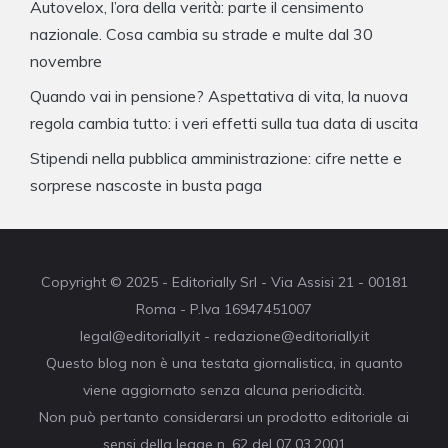
Autovelox, l’ora della verità: parte il censimento
nazionale. Cosa cambia su strade e multe dal 30
novembre
Quando vai in pensione? Aspettativa di vita, la nuova
regola cambia tutto: i veri effetti sulla tua data di uscita
Stipendi nella pubblica amministrazione: cifre nette e
sorprese nascoste in busta paga
Copyright © 2025 - Editorially Srl - Via Assisi 21 - 00181
Roma - P.Iva 16947451007
legal@editorially.it - redazione@editorially.it
Questo blog non è una testata giornalistica, in quanto
viene aggiornato senza alcuna periodicità.
Non può pertanto considerarsi un prodotto editoriale ai
sensi della legge n. 62 del 07.03.2001