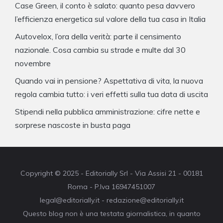
Case Green, il conto è salato: quanto pesa davvero
l’efficienza energetica sul valore della tua casa in Italia
Autovelox, l’ora della verità: parte il censimento
nazionale. Cosa cambia su strade e multe dal 30
novembre
Quando vai in pensione? Aspettativa di vita, la nuova
regola cambia tutto: i veri effetti sulla tua data di uscita
Stipendi nella pubblica amministrazione: cifre nette e
sorprese nascoste in busta paga
Copyright © 2025 - Editorially Srl - Via Assisi 21 - 00181
Roma - P.Iva 16947451007
legal@editorially.it - redazione@editorially.it
Questo blog non è una testata giornalistica, in quanto