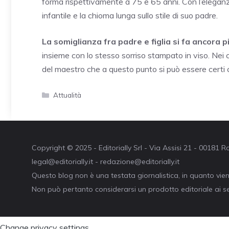
forma rispettivamente a 75 e 65 anni. Con l’eleganz
infantile e la chioma lunga sullo stile di suo padre.
La somiglianza fra padre e figlia si fa ancora 
insieme con lo stesso sorriso stampato in viso. Nei
del maestro che a questo punto si può essere certi 
Categorie
Attualità
Copyright © 2025 - Editorially Srl - Via Assisi 21 - 00181
legal@editorially.it - redazione@editorially.it
Questo blog non è una testata giornalistica, in quanto vie
Non può pertanto considerarsi un prodotto editoriale ai se
Change privacy settings