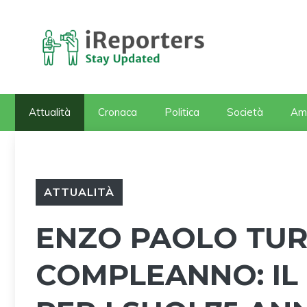
Vai
al
contenuto
Attualità
Cronaca
Politica
Società
Am
ATTUALITÀ
ENZO PAOLO TURC
COMPLEANNO: IL