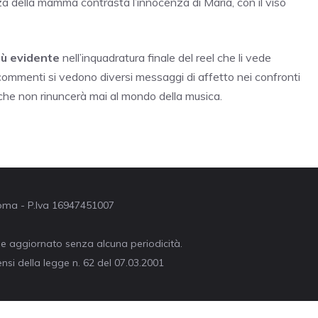
a della mamma contrasta l’innocenza di Maria, con il viso
più evidente
nell’inquadratura finale del reel che li vede
 commenti si vedono diversi messaggi di affetto nei confronti
che non rinuncerà mai al mondo della musica.
 Roma - P.Iva 16947451007
ne aggiornato senza alcuna periodicità.
nsi della legge n. 62 del 07.03.2001