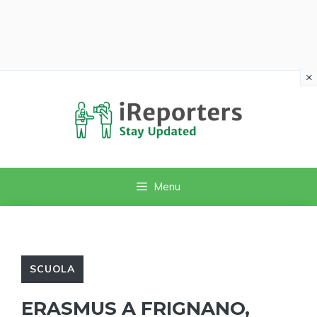
×
Vai
al
contenuto
Menu
SCUOLA
ERASMUS A FRIGNANO,