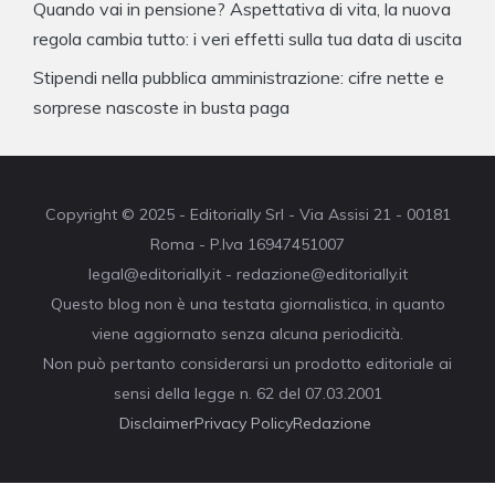
Quando vai in pensione? Aspettativa di vita, la nuova
regola cambia tutto: i veri effetti sulla tua data di uscita
Stipendi nella pubblica amministrazione: cifre nette e
sorprese nascoste in busta paga
Copyright © 2025 - Editorially Srl - Via Assisi 21 - 00181
Roma - P.Iva 16947451007
legal@editorially.it - redazione@editorially.it
Questo blog non è una testata giornalistica, in quanto
viene aggiornato senza alcuna periodicità.
Non può pertanto considerarsi un prodotto editoriale ai
sensi della legge n. 62 del 07.03.2001
Disclaimer
Privacy Policy
Redazione