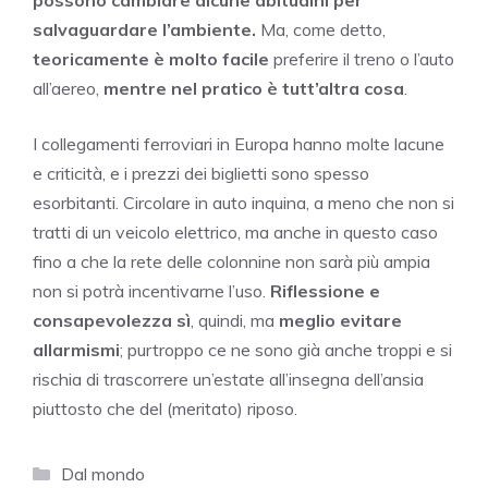
possono cambiare alcune abitudini per
salvaguardare l’ambiente.
Ma, come detto,
teoricamente è molto facile
preferire il treno o l’auto
all’aereo,
mentre nel pratico è tutt’altra cosa
.
I collegamenti ferroviari in Europa hanno molte lacune
e criticità, e i prezzi dei biglietti sono spesso
esorbitanti. Circolare in auto inquina, a meno che non si
tratti di un veicolo elettrico, ma anche in questo caso
fino a che la rete delle colonnine non sarà più ampia
non si potrà incentivarne l’uso.
Riflessione e
consapevolezza sì
, quindi, ma
meglio evitare
allarmismi
; purtroppo ce ne sono già anche troppi e si
rischia di trascorrere un’estate all’insegna dell’ansia
piuttosto che del (meritato) riposo.
Categorie
Dal mondo