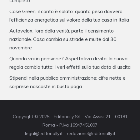
completo
Case Green, il conto è salato: quanto pesa davvero
l’efficienza energetica sul valore della tua casa in Italia
Autovelox, l’ora della verità: parte il censimento
nazionale. Cosa cambia su strade e multe dal 30
novembre
Quando vai in pensione? Aspettativa di vita, la nuova
regola cambia tutto: i veri effetti sulla tua data di uscita
Stipendi nella pubblica amministrazione: cifre nette e
sorprese nascoste in busta paga
Copyright © 2025 - Editorially Srl - Via Assisi 21 - 00181
Roma - P.Iva 16947451007
legal@editorially.it - redazione@editorially.it