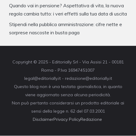
Quando vai in pensione? Aspettativa di vita, la nuova
regola cambia tutto: i veri effetti sulla tua data di uscita
Stipendi nella pubblica amministrazione: cifre nette e
sorprese nascoste in busta paga
Copyright © 2025 - Editorially Srl - Via Assisi 21 - 00181
Roma - P.Iva 16947451007
legal@editorially.it - redazione@editorially.it
Questo blog non è una testata giornalistica, in quanto
viene aggiornato senza alcuna periodicità.
Non può pertanto considerarsi un prodotto editoriale ai
sensi della legge n. 62 del 07.03.2001
Disclaimer
Privacy Policy
Redazione