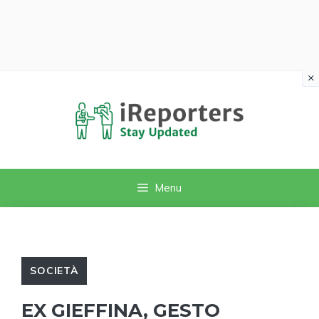
×
Vai
al
contenuto
Menu
SOCIETÀ
EX GIEFFINA, GESTO