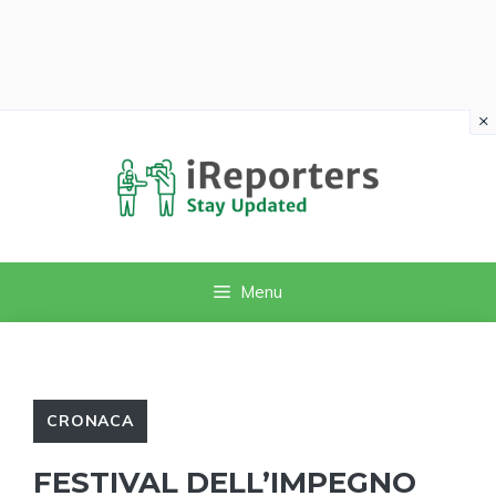
×
Vai
al
contenuto
Menu
CRONACA
FESTIVAL DELL’IMPEGNO