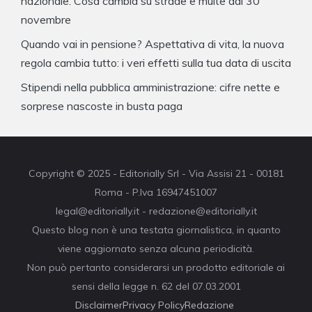
nazionale. Cosa cambia su strade e multe dal 30
novembre
Quando vai in pensione? Aspettativa di vita, la nuova
regola cambia tutto: i veri effetti sulla tua data di uscita
Stipendi nella pubblica amministrazione: cifre nette e
sorprese nascoste in busta paga
Copyright © 2025 - Editorially Srl - Via Assisi 21 - 00181
Roma - P.Iva 16947451007
legal@editorially.it - redazione@editorially.it
Questo blog non è una testata giornalistica, in quanto
viene aggiornato senza alcuna periodicità.
Non può pertanto considerarsi un prodotto editoriale ai
sensi della legge n. 62 del 07.03.2001
Disclaimer
Privacy Policy
Redazione