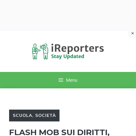
×
Vai
al
contenuto
Menu
SCUOLA
,
SOCIETÀ
FLASH MOB SUI DIRITTI,