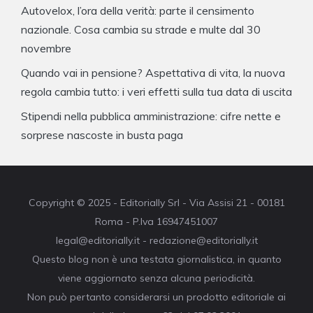
Autovelox, l’ora della verità: parte il censimento
nazionale. Cosa cambia su strade e multe dal 30
novembre
Quando vai in pensione? Aspettativa di vita, la nuova
regola cambia tutto: i veri effetti sulla tua data di uscita
Stipendi nella pubblica amministrazione: cifre nette e
sorprese nascoste in busta paga
Copyright © 2025 - Editorially Srl - Via Assisi 21 - 00181
Roma - P.Iva 16947451007
legal@editorially.it - redazione@editorially.it
Questo blog non è una testata giornalistica, in quanto
viene aggiornato senza alcuna periodicità.
Non può pertanto considerarsi un prodotto editoriale ai