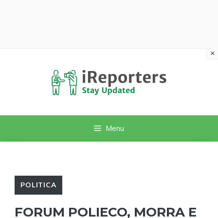
×
Vai
al
contenuto
Menu
POLITICA
FORUM POLIECO, MORRA E