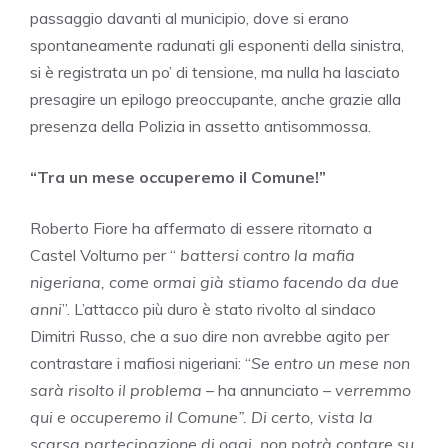
passaggio davanti al municipio, dove si erano
spontaneamente radunati gli esponenti della sinistra,
si è registrata un po’ di tensione, ma nulla ha lasciato
presagire un epilogo preoccupante, anche grazie alla
presenza della Polizia in assetto antisommossa.
“Tra un mese occuperemo il Comune!”
Roberto Fiore ha affermato di essere ritornato a
Castel Volturno per “
battersi contro la mafia
nigeriana, come ormai già stiamo facendo da due
anni
”. L’attacco più duro è stato rivolto al sindaco
Dimitri Russo, che a suo dire non avrebbe agito per
contrastare i mafiosi nigeriani: “
Se entro un mese non
sarà risolto il problema
– ha annunciato –
verremmo
qui e occuperemo il Comune”. Di certo, vista la
scarsa partecipazione di oggi, non potrà contare su