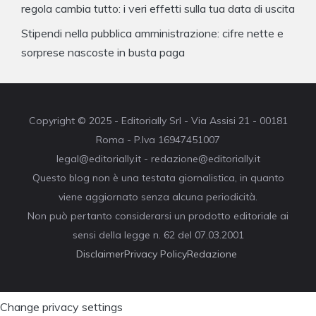
regola cambia tutto: i veri effetti sulla tua data di uscita
Stipendi nella pubblica amministrazione: cifre nette e
sorprese nascoste in busta paga
Copyright © 2025 - Editorially Srl - Via Assisi 21 - 00181
Roma - P.Iva 16947451007
legal@editorially.it - redazione@editorially.it
Questo blog non è una testata giornalistica, in quanto
viene aggiornato senza alcuna periodicità.
Non può pertanto considerarsi un prodotto editoriale ai
sensi della legge n. 62 del 07.03.2001
Disclaimer
Privacy Policy
Redazione
Change privacy settings