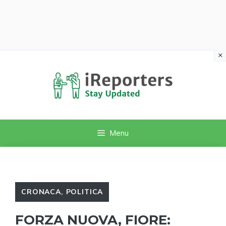
×
Vai
al
contenuto
Menu
CRONACA
,
POLITICA
FORZA NUOVA, FIORE: