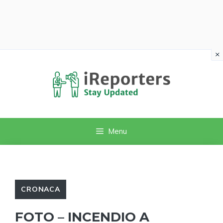
×
Vai
al
contenuto
Menu
CRONACA
FOTO – INCENDIO A