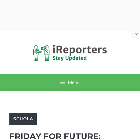
×
Vai
al
contenuto
Menu
SCUOLA
FRIDAY FOR FUTURE: