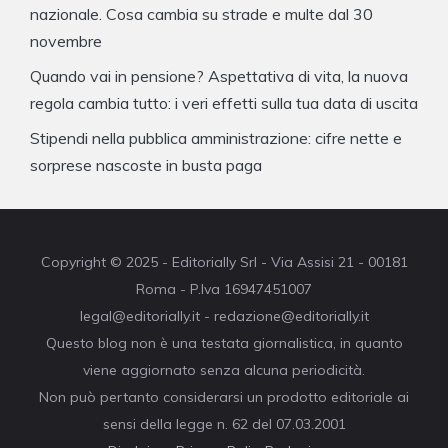
nazionale. Cosa cambia su strade e multe dal 30
novembre
Quando vai in pensione? Aspettativa di vita, la nuova
regola cambia tutto: i veri effetti sulla tua data di uscita
Stipendi nella pubblica amministrazione: cifre nette e
sorprese nascoste in busta paga
Copyright © 2025 - Editorially Srl - Via Assisi 21 - 00181
Roma - P.Iva 16947451007
legal@editorially.it - redazione@editorially.it
Questo blog non è una testata giornalistica, in quanto
viene aggiornato senza alcuna periodicità.
Non può pertanto considerarsi un prodotto editoriale ai
sensi della legge n. 62 del 07.03.2001