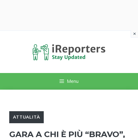
×
Vai
al
contenuto
Menu
ATTUALITÀ
GARA A CHI È PIÙ “BRAVO”,