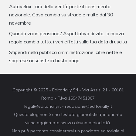
Autovelox, l’ora della verità: parte il censimento
nazionale. Cosa cambia su strade e multe dal 30
novembre
Quando vai in pensione? Aspettativa di vita, la nuova
regola cambia tutto: i veri effetti sulla tua data di uscita
Stipendi nella pubblica amministrazione: cifre nette e
sorprese nascoste in busta paga
Copyright © 2025 - Editorially Srl - Via Assisi 21 - 00181
Roma - P.Iva 16947451007
legal@editorially.it - redazione@editorially.it
Questo blog non è una testata giornalistica, in quanto
viene aggiornato senza alcuna periodicità.
Non può pertanto considerarsi un prodotto editoriale ai