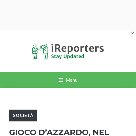
×
Vai
al
contenuto
Menu
SOCIETÀ
GIOCO D’AZZARDO, NEL