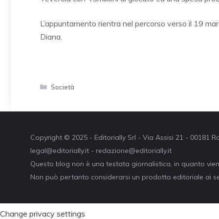
L’appuntamento rientra nel percorso verso il 19 ma
Diana.
Categorie
Società
Copyright © 2025 - Editorially Srl - Via Assisi 21 - 00181
legal@editorially.it - redazione@editorially.it
Questo blog non è una testata giornalistica, in quanto vie
Non può pertanto considerarsi un prodotto editoriale ai se
Change privacy settings