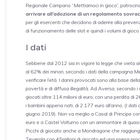
Regionale Campano “Mettiamoci in gioco”, patrocina
arrivare all’adozione di un regolamento sovr
per gli esercenti che decidono di aderire alla prev
di funzionamento delle slot e quindi i volumi di gio
I dati
Sebbene dal 2012 sia in vigore la legge che vieta ai 
al 62% dei minori, secondo i dati della campagna Me
verificare l’età. I danni provocati sono alla base del
povertà e di diffusa illegalità. Ad Aversa, secondo i
giocati oltre 114 milioni di euro, con una perdita d
i bambini appena nati, di 2.177 euro all’anno. (I da
giugno 2019). Non va meglio a Casal di Principe con 
euro e a Castel Volturno con un ammontare di quasi 41
Picchi di giocato anche a Mondragone che raggiunge i
Teverola con 45milioni di giocato ed una spesa proca