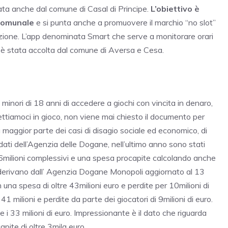
ta anche dal comune di Casal di Principe.
L’obiettivo è
acomunale
e si punta anche a promuovere il marchio “no slot”
enzione. L’app denominata Smart che serve a monitorare orari
co è stata accolta dal comune di Aversa e Cesa.
minori di 18 anni di accedere a giochi con vincita in denaro,
ttiamoci in gioco, non viene mai chiesto il documento per
la maggior parte dei casi di disagio sociale ed economico, di
 dati dell’Agenzia delle Dogane, nell’ultimo anno sono stati
i 26milioni complessivi e una spesa procapite calcolando anche
ti derivano dall’ Agenzia Dogane Monopoli aggiornato al 13
una spesa di oltre 43milioni euro e perdite per 10milioni di
 milioni e perdite da parte dei giocatori di 9milioni di euro.
 33 milioni di euro. Impressionante è il dato che riguarda
pite di oltre 3mila euro