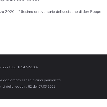
rzo 2020 – 26esimo anniversario dell’uccisione di don Peppe
 Roma - P.Iva 16947451007
ne aggiornato senza alcuna periodicità.
nsi della legge n. 62 del 07.03.2001