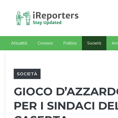
Vai
al
contenuto
Attualità
Cronaca
Politica
Società
Am
SOCIETÀ
GIOCO D’AZZARD
PER I SINDACI DE