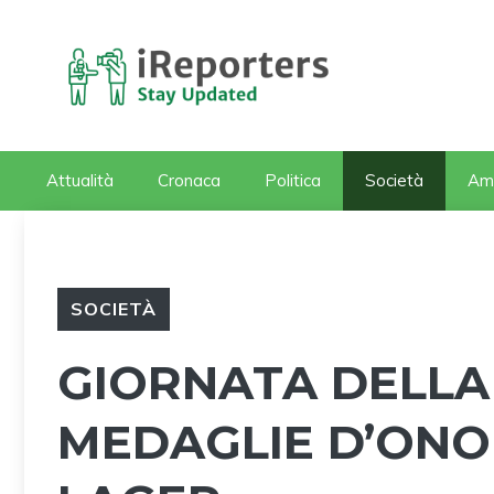
Vai
al
contenuto
Attualità
Cronaca
Politica
Società
Am
SOCIETÀ
GIORNATA DELLA
MEDAGLIE D’ONO