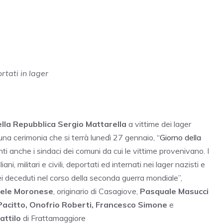
tati in lager
lla Repubblica Sergio Mattarella
a vittime dei lager
 una cerimonia che si terrà lunedì 27 gennaio,
“Giorno della
ti anche i sindaci dei comuni da cui le vittime provenivano. I
ani, militari e civili, deportati ed internati nei lager nazisti e
ei deceduti nel corso della seconda guerra mondiale”,
ele Moronese
, originario di Casagiove,
Pasquale Masucci
Pacitto, Onofrio Roberti, Francesco Simone
e
attilo
di Frattamaggiore