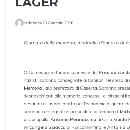
LAGER
redazione
23 Gennaio 2020
Giornata della memoria, medaglie d’onore a depor
Otto medaglie d’onore concesse dal
Presidente de
nazisti, saranno consegnate ai familiari nel corso di
Memoria”
, alla prefettura di
Caserta
. Saranno presen
riconoscimenti alla memoria, concessi “ai cittadini itali
destinati al lavoro coatto per l’economia di guerra d
saranno consegnati in particolare ai familiari di
Mich
di Casapulla,
Antonio Pennacchio
di Curti,
Guido 
Arcangelo Sciacca
di Roccamonfina, e A
ntonio D