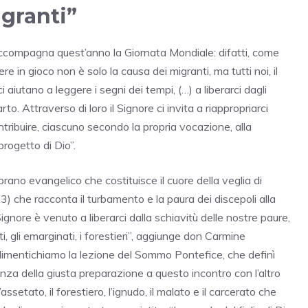
igranti”
e accompagna quest’anno la Giornata Mondiale: difatti, come
 in gioco non è solo la causa dei migranti, ma tutti noi, il
i aiutano a leggere i segni dei tempi, (…) a liberarci dagli
rto. Attraverso di loro il Signore ci invita a riappropriarci
ntribuire, ciascuno secondo la propria vocazione, alla
rogetto di Dio”.
rano evangelico che costituisce il cuore della veglia di
) che racconta il turbamento e la paura dei discepoli alla
ignore è venuto a liberarci dalla schiavitù delle nostre paure,
uti, gli emarginati, i forestieri”, aggiunge don Carmine
dimentichiamo la lezione del Sommo Pontefice, che definì
za della giusta preparazione a questo incontro con l’altro
ssetato, il forestiero, l’ignudo, il malato e il carcerato che