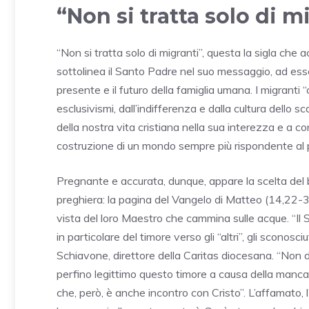
“Non si tratta solo di m
“Non si tratta solo di migranti”, questa la sigla ch
sottolinea il Santo Padre nel suo messaggio, ad essere
presente e il futuro della famiglia umana. I migranti “c
esclusivismi, dall’indifferenza e dalla cultura dello sca
della nostra vita cristiana nella sua interezza e a co
costruzione di un mondo sempre più rispondente al p
Pregnante e accurata, dunque, appare la scelta del b
preghiera: la pagina del Vangelo di Matteo (14,22-33
vista del loro Maestro che cammina sulle acque. “Il S
in particolare del timore verso gli “altri”, gli sconosci
Schiavone, direttore della Caritas diocesana. “Non 
perfino legittimo questo timore a causa della mancan
che, però, è anche incontro con Cristo”. L’affamato, l’a