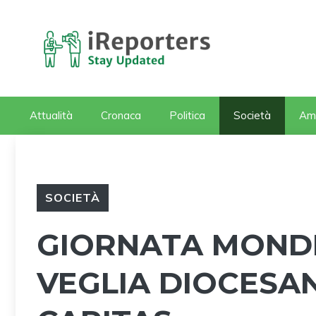
Vai
al
contenuto
Attualità
Cronaca
Politica
Società
Am
SOCIETÀ
GIORNATA MONDI
VEGLIA DIOCESAN