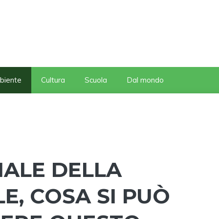
biente
Cultura
Scuola
Dal mondo
ALE DELLA
E, COSA SI PUÒ