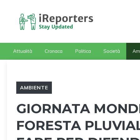
Vai
al
contenuto
Attualità
Cronaca
Politica
Società
Am
AMBIENTE
GIORNATA MONDI
FORESTA PLUVIAL