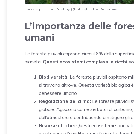
Foresta pluviale | Pixabay @RollingEarth – iReporters
L’importanza delle fores
umani
Le foreste pluviali coprono circa il 6% della superfici
pianeta.
Questi ecosistemi complessi e ricchi son
Biodiversità:
Le foreste pluviali ospitano mili
si trovano altrove. Questa varietà biologica è
benessere umano.
Regolazione del clima:
Le foreste pluviali 
globale. Agiscono come serbatoi di carbonio,
dall’atmosfera e contribuendo a mitigare gli 
Risorse idriche:
Questi ecosistemi sono vitali
mantenendo l’umidità atmosferica. Le foreste plu