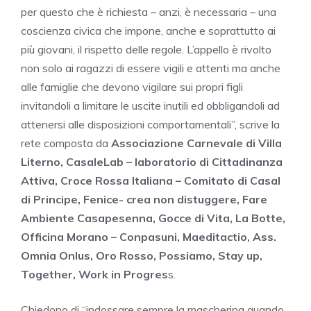
per questo che è richiesta – anzi, è necessaria – una
coscienza civica che impone, anche e soprattutto ai
più giovani, il rispetto delle regole. L’appello è rivolto
non solo ai ragazzi di essere vigili e attenti ma anche
alle famiglie che devono vigilare sui propri figli
invitandoli a limitare le uscite inutili ed obbligandoli ad
attenersi alle disposizioni comportamentali”, scrive la
rete composta da
Associazione Carnevale di Villa
Literno, CasaleLab – laboratorio di Cittadinanza
Attiva, Croce Rossa Italiana – Comitato di Casal
di Principe, Fenice- crea non distuggere, Fare
Ambiente Casapesenna, Gocce di Vita, La Botte,
Officina Morano – Conpasuni, Maeditactio, Ass.
Omnia Onlus, Oro Rosso, Possiamo, Stay up,
Together, Work in Progres
s.
Chiedono di “indossare sempre la mascherina quando