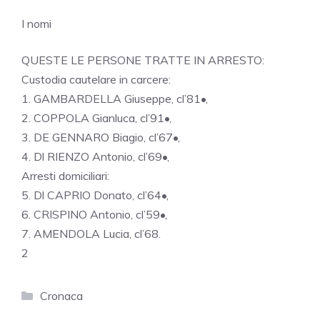
I nomi
QUESTE LE PERSONE TRATTE IN ARRESTO:
Custodia cautelare in carcere:
1. GAMBARDELLA Giuseppe, cl’81•,
2. COPPOLA Gianluca, cl’91•,
3. DE GENNARO Biagio, cl’67•,
4. Dl RIENZO Antonio, cl’69•,
Arresti domiciliari:
5. Dl CAPRIO Donato, cl’64•,
6. CRISPINO Antonio, cl’59•,
7. AMENDOLA Lucia, cl’68.
2
Categorie
Cronaca