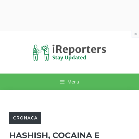
×
Vai
al
contenuto
Menu
CRONACA
HASHISH, COCAINA E