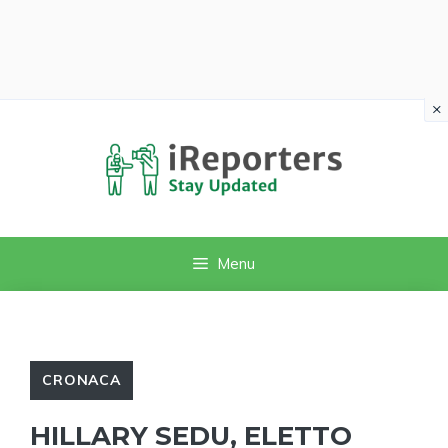
×
Vai
al
contenuto
Menu
CRONACA
HILLARY SEDU, ELETTO