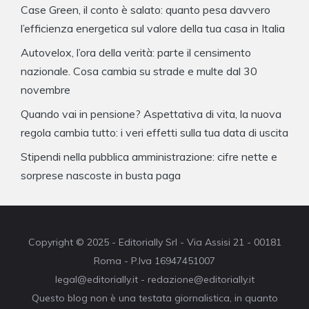
Case Green, il conto è salato: quanto pesa davvero
l’efficienza energetica sul valore della tua casa in Italia
Autovelox, l’ora della verità: parte il censimento
nazionale. Cosa cambia su strade e multe dal 30
novembre
Quando vai in pensione? Aspettativa di vita, la nuova
regola cambia tutto: i veri effetti sulla tua data di uscita
Stipendi nella pubblica amministrazione: cifre nette e
sorprese nascoste in busta paga
Copyright © 2025 - Editorially Srl - Via Assisi 21 - 00181
Roma - P.Iva 16947451007
legal@editorially.it - redazione@editorially.it
Questo blog non è una testata giornalistica, in quanto