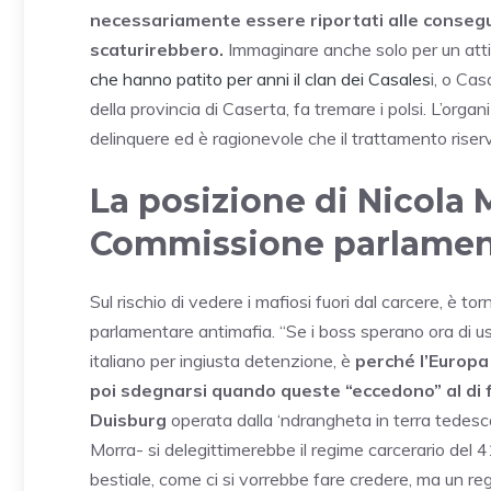
necessariamente essere riportati alle consegue
scaturirebbero.
Immaginare anche solo per un att
che hanno patito per anni il clan dei Casales
i, o Ca
della provincia di Caserta, fa tremare i polsi. L’or
delinquere ed è ragionevole che il trattamento riserv
La posizione di Nicola 
Commissione parlament
Sul rischio di vedere i mafiosi fuori dal carcere, è t
parlamentare antimafia. “Se i boss sperano ora di us
italiano per ingiusta detenzione, è
perché l’Europa
poi sdegnarsi quando queste “eccedono” al di fu
Duisburg
operata dalla ‘ndrangheta in terra tedesc
Morra- si delegittimerebbe il regime carcerario del 4
bestiale, come ci si vorrebbe fare credere, ma un regi