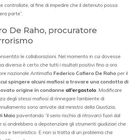
e controllate, al fine di impedire che il detenuto possa
era parte”.
ero De Raho, procuratore
errorismo
 consentito le collaborazioni. Nel momento in cui dovesse
diversa è certo che tutti i risultati positivi fino a ora
atore nazionale Antimafia
Federico Cafiero De Raho
per il
cui spingere alcuni mafiosi a trovare una condotta di
trovato origine in condanne
all’ergastolo
. Modificare
za degli stessi mafiosi di rinnegare l’ambiente di
nnullamento sono arrivate dal ministro della Giustizia,
Di Maio
paventando “il serio rischio di ritrovarci fuori dal
e si andrebbero a depotenziare gli strumenti giudiziari che
so e terroristico. E non si tratta di un problema che