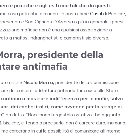
nze pratiche e agli esiti mortali che da questi
imo cosa potrebbe accadere in posti come
Casal di Principe,
sapesenna e San Cipriano D’Aversa o più in generale i paesi
ganizzazione mafiosa non è una qualsiasi associazione a
ato a mafiosi, ndranghetisti e camorristi sia diverso.
Morra, presidente della
are antimafia
ornato anche
Nicola Morra,
presidente della Commissione
cire dal carcere, addirittura potendo far causa allo Stato
 continua a mostrare indifferenza per le mafie, salvo
ori dei confini italici, come avvenne per la strage di
a”, ha detto. “Bocciando l’ergastolo ostativo -ha aggiunto
1 bis, che, ci tengo a precisarlo, non è carcere duro, inumano,
me carcerario in cui le possibilità di comunicare all’interno