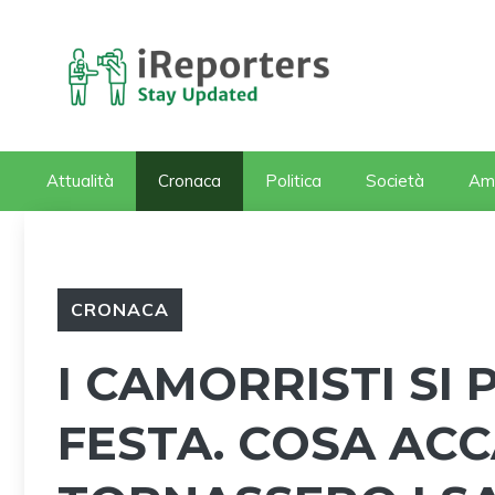
Vai
al
contenuto
Attualità
Cronaca
Politica
Società
Am
CRONACA
I CAMORRISTI SI
FESTA. COSA AC