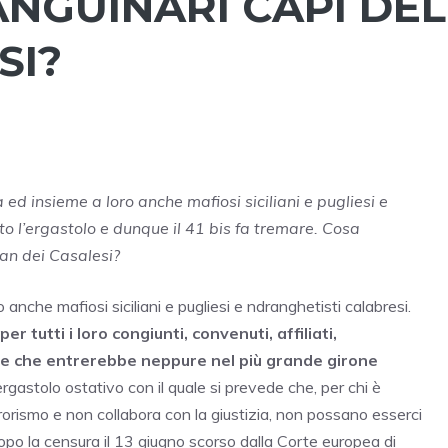
NGUINARI CAPI DEL
SI?
 ed insieme a loro anche mafiosi siciliani e pugliesi e
ato l’ergastolo e dunque il 41 bis fa tremare. Cosa
lan dei Casalesi?
 anche mafiosi siciliani e pugliesi e ndranghetisti calabresi.
r tutti i loro congiunti, convenuti, affiliati,
este che entrerebbe neppure nel più grande girone
ergastolo ostativo con il quale si prevede che, per chi è
rrorismo e non collabora con la giustizia, non possano esserci
Dopo la censura il 13 giugno scorso dalla Corte europea di