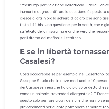
Strasburgo per violazione dell’articolo 3 della Conve
inumani e degradanti”, ora la questione è spostata a
cresce di ora in ora la schiera di coloro che sono as
fatto il 41 bis. Una questione, per la verità, che è gi
sull’eticità della misura ma è anche vero che nessu
per il ritorno dei mafiosi sul territorio.
E se in libertà tornasse
Casalesi?
Cosa accadrebbe se per esempio, nel Casertano, torn
Giuseppe Setola che in nove mesi uccise 19 persone
dei Casapesennesi che ha già più volte detto di esse
come un animale, trovandosi all’ergastolo? E France
questo solo per fare alcuni dei nomi che hanno semin
provvedimenti per quanto potrebbero sembrare teoric