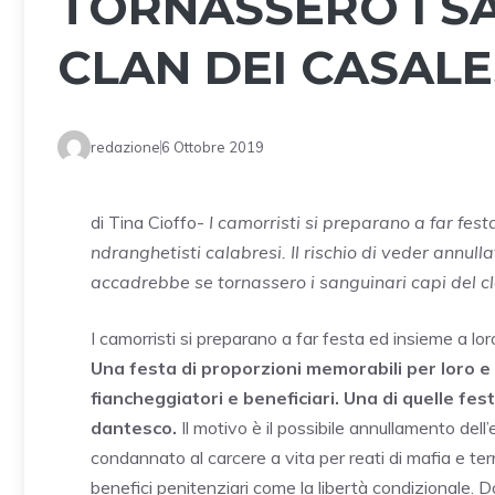
TORNASSERO I SA
CLAN DEI CASALE
redazione
6 Ottobre 2019
di Tina Cioffo-
I camorristi si preparano a far festa
ndranghetisti calabresi. Il rischio di veder annull
accadrebbe se tornassero i sanguinari capi del c
I camorristi si preparano a far festa ed insieme a loro
Una festa di proporzioni memorabili per loro e pe
fiancheggiatori e beneficiari. Una di quelle f
dantesco.
Il motivo è il possibile annullamento dell’
condannato al carcere a vita per reati di mafia e te
benefici penitenziari come la libertà condizionale. 