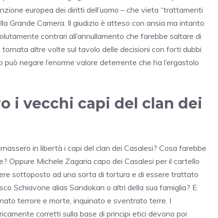
nzione europea dei diritti dell’uomo – che vieta “trattamenti
lla Grande Camera. Il giudizio è atteso con ansia ma intanto
solutamente contrari all’annullamento che farebbe saltare di
à tornata altre volte sul tavolo delle decisioni con forti dubbi
no può negare l’enorme valore deterrente che ha l’ergastolo
ro i vecchi capi del clan dei
assero in libertà i capi del clan dei Casalesi? Cosa farebbe
? Oppure Michele Zagaria capo dei Casalesi per il cartello
re sottoposto ad una sorta di tortura e di essere trattato
sco Schiavone alias Sandokan o altri della sua famiglia? E
ato terrore e morte, inquinato e sventrato terre. I
amente corretti sulla base di principi etici devono poi