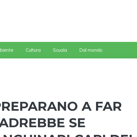
biente
Cultura
Scuola
Dal mondo
 PREPARANO A FAR
CADREBBE SE