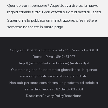
Quando vai in pensione? Aspettativa di vita, la nuova
regola cambia tutto: i veri effetti sulla tua data di uscita
Stipendi nella pubblica amministrazione: cifre nette e
sorprese nascoste in busta paga
Copyright © 2025 - Editorially Srl - Via Assisi 21 - 00181
Roma - P.Iva 16947451007
legal@editorially.it - redazione@editorially.it
Questo blog non è una testata giornalistica, in quanto
viene aggiornato senza alcuna periodicità.
Non può pertanto considerarsi un prodotto editoriale ai
sensi della legge n. 62 del 07.03.2001
Disclaimer
Privacy Policy
Redazione