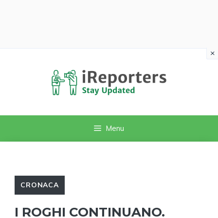
×
Vai
al
contenuto
Menu
CRONACA
I ROGHI CONTINUANO.