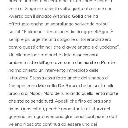
ancora una volta al centro dell’attenzione è finita la
zona di Giugliano, questa volta quella al confine con
Aversa con il sindaco
Alfonso Golia
che ha
effettuato anche un sopralluogo scrivendo poi sui
social: “È almeno il terzo incendio di oggi nell’Agro. È
sempre più urgente una stagione di tolleranza zero
contro questi criminali che ci avvelenano e ci uccidono”.
Un allarme lanciato anche dalle
associazioni
ambientaliste dell’agro aversano che riunite a Parete
hanno chiesto un intervento immediato delle
istituzioni. Stessa cosa fatta anche dal sindaco di
Casapesenna
Marcello De Rosa
, che ha
scritto alla
procura di Napoli Nord denunciando quella lenta morte
che sta colpendo tutti
. Appelli che fino ad ora sono
rimasti inascoltati, perché nonostante gli sforzi del
governo nell’agro aversano gli incendi continuano ed il
veleno rilasciato continua ad essere uno dei