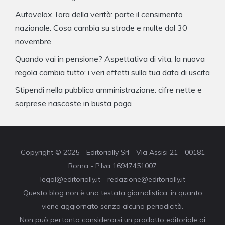
Autovelox, l’ora della verità: parte il censimento
nazionale. Cosa cambia su strade e multe dal 30
novembre
Quando vai in pensione? Aspettativa di vita, la nuova
regola cambia tutto: i veri effetti sulla tua data di uscita
Stipendi nella pubblica amministrazione: cifre nette e
sorprese nascoste in busta paga
Copyright © 2025 - Editorially Srl - Via Assisi 21 - 00181
Roma - P.Iva 16947451007
legal@editorially.it - redazione@editorially.it
Questo blog non è una testata giornalistica, in quanto
viene aggiornato senza alcuna periodicità.
Non può pertanto considerarsi un prodotto editoriale ai