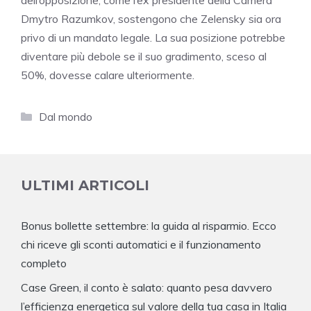
dell’opposizione, come l’ex presidente della Camera
Dmytro Razumkov, sostengono che Zelensky sia ora
privo di un mandato legale. La sua posizione potrebbe
diventare più debole se il suo gradimento, sceso al
50%, dovesse calare ulteriormente.
Categorie
Dal mondo
ULTIMI ARTICOLI
Bonus bollette settembre: la guida al risparmio. Ecco
chi riceve gli sconti automatici e il funzionamento
completo
Case Green, il conto è salato: quanto pesa davvero
l’efficienza energetica sul valore della tua casa in Italia