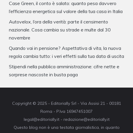
Case Green, il conto è salato: quanto pesa davvero
l’efficienza energetica sul valore della tua casa in Italia
Autovelox, l’ora della verità: parte il censimento
nazionale. Cosa cambia su strade e multe dal 30
novembre
Quando vai in pensione? Aspettativa di vita, la nuova
regola cambia tutto: i veri effetti sulla tua data di uscita
Stipendi nella pubblica amministrazione: cifre nette e
sorprese nascoste in busta paga
Copyright © 2025 - Editorially Srl - Via Assisi 21 - 00181
Roma - P.Iva 16947451007
legal@editorially.it - redazione@editorially.it
Questo blog non è una testata giornalistica, in quanto