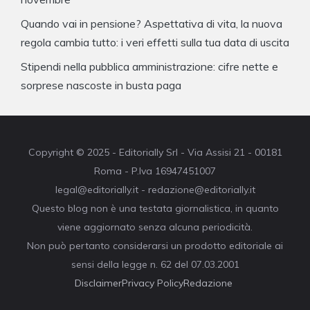
Quando vai in pensione? Aspettativa di vita, la nuova
regola cambia tutto: i veri effetti sulla tua data di uscita
Stipendi nella pubblica amministrazione: cifre nette e
sorprese nascoste in busta paga
Copyright © 2025 - Editorially Srl - Via Assisi 21 - 00181
Roma - P.Iva 16947451007
legal@editorially.it - redazione@editorially.it
Questo blog non è una testata giornalistica, in quanto
viene aggiornato senza alcuna periodicità.
Non può pertanto considerarsi un prodotto editoriale ai
sensi della legge n. 62 del 07.03.2001
Disclaimer
Privacy Policy
Redazione