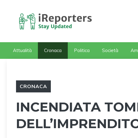
Vai
al
contenuto
Attualità
Cronaca
Politica
Società
Am
CRONACA
INCENDIATA TOM
DELL’IMPRENDITO