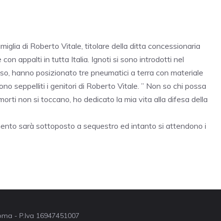
glia di Roberto Vitale, titolare della ditta concessionaria
con appalti in tutta Italia. Ignoti si sono introdotti nel
esso, hanno posizionato tre pneumatici a terra con materiale
no seppelliti i genitori di Roberto Vitale. ” Non so chi possa
 morti non si toccano, ho dedicato la mia vita alla difesa della
numento sarà sottoposto a sequestro ed intanto si attendono i
 Roma - P.Iva 16947451007