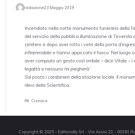
redazione
23 Maggio 2019
Incendiato nella notte monumento funerario della fami
del servizio della pubblica illuminazione di Teverola e 
cimitero e dopo aver rotto i vetri della porta d’ingr
infiammabile e hanno appiccato il fuoco. Nel luogo so
aver compiuto un gesto così orribile – dice Vitale – i
legalità e nessuno mi piegherà”.
Sul posto i carabinieri della stazione locale. Il mo
rilevi della Scientifica.
Categorie
Cronaca
Copyright © 2025 - Editorially Srl - Via Assisi 21 - 00181