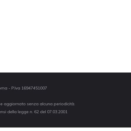
 Roma - P.Iva 16947451007
ne aggiornato senza alcuna periodicità.
nsi della legge n. 62 del 07.03.2001