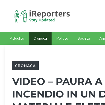
Vai
al
contenuto
Attualità
Cronaca
Politica
Società
Am
CRONACA
VIDEO – PAURA A 
INCENDIO IN UN 