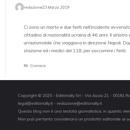
redazione
23 Marzo 2019
Ci sono un morto e due feriti nell’incidente avvenut
cittadino di nazionalità ucraina di 46 anni. Il sinist
un’automobile che viaggiava in direzione Napoli. Dopo
stazione ed i medici del 118, per soccorrere i feriti.
Categorie
Cronaca
Copyright © 2025 - Editorially Srl - Via Assisi 21 - 00181
legal@editorially.it - redazione@editorially.it
Questo blog non è una testata giornalistica, in quanto vie
Non può pertanto considerarsi un prodotto editoriale ai se