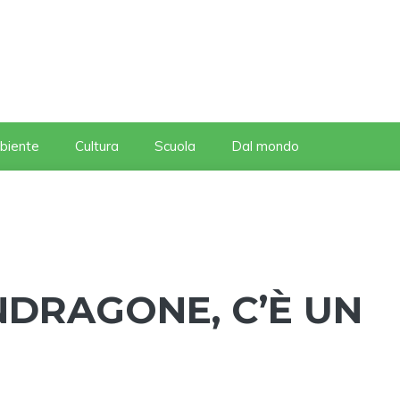
biente
Cultura
Scuola
Dal mondo
NDRAGONE, C’È UN