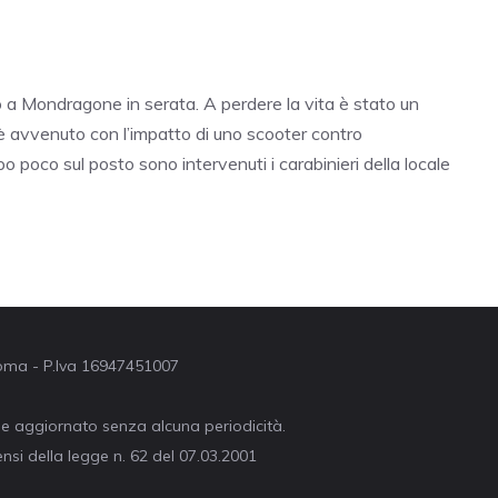
o a Mondragone in serata. A perdere la vita è stato un
ro è avvenuto con l’impatto di uno scooter contro
 poco sul posto sono intervenuti i carabinieri della locale
 Roma - P.Iva 16947451007
ne aggiornato senza alcuna periodicità.
nsi della legge n. 62 del 07.03.2001