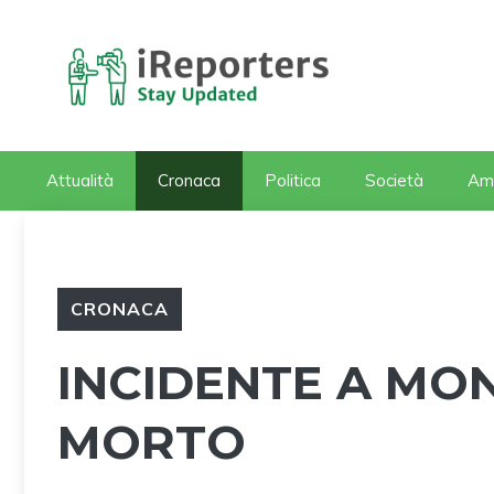
Vai
al
contenuto
Attualità
Cronaca
Politica
Società
Am
CRONACA
INCIDENTE A MO
MORTO