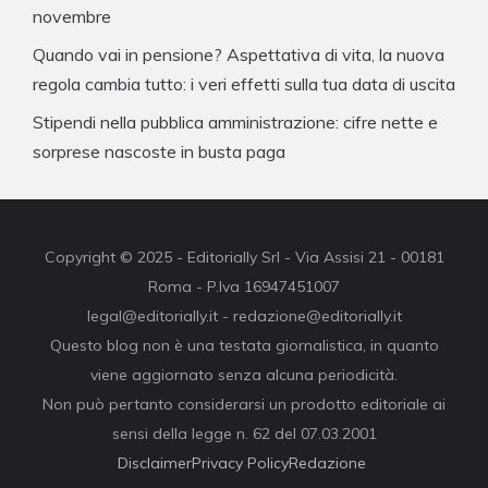
novembre
Quando vai in pensione? Aspettativa di vita, la nuova
regola cambia tutto: i veri effetti sulla tua data di uscita
Stipendi nella pubblica amministrazione: cifre nette e
sorprese nascoste in busta paga
Copyright © 2025 - Editorially Srl - Via Assisi 21 - 00181
Roma - P.Iva 16947451007
legal@editorially.it - redazione@editorially.it
Questo blog non è una testata giornalistica, in quanto
viene aggiornato senza alcuna periodicità.
Non può pertanto considerarsi un prodotto editoriale ai
sensi della legge n. 62 del 07.03.2001
Disclaimer
Privacy Policy
Redazione