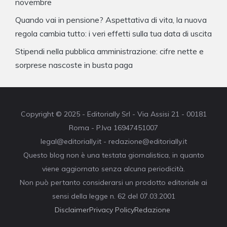
novembre
Quando vai in pensione? Aspettativa di vita, la nuova
regola cambia tutto: i veri effetti sulla tua data di uscita
Stipendi nella pubblica amministrazione: cifre nette e
sorprese nascoste in busta paga
Copyright © 2025 - Editorially Srl - Via Assisi 21 - 00181
Roma - P.Iva 16947451007
legal@editorially.it - redazione@editorially.it
Questo blog non è una testata giornalistica, in quanto
viene aggiornato senza alcuna periodicità.
Non può pertanto considerarsi un prodotto editoriale ai
sensi della legge n. 62 del 07.03.2001
Disclaimer
Privacy Policy
Redazione