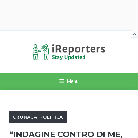
×
Vai
al
contenuto
Menu
CRONACA
,
POLITICA
“INDAGINE CONTRO DI ME,