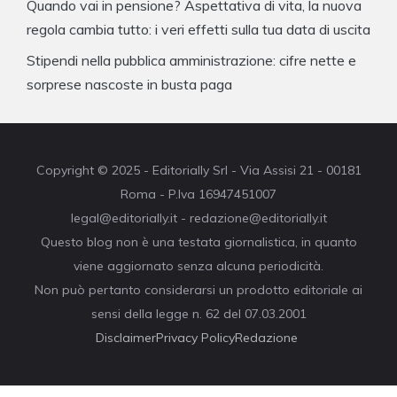
Quando vai in pensione? Aspettativa di vita, la nuova
regola cambia tutto: i veri effetti sulla tua data di uscita
Stipendi nella pubblica amministrazione: cifre nette e
sorprese nascoste in busta paga
Copyright © 2025 - Editorially Srl - Via Assisi 21 - 00181
Roma - P.Iva 16947451007
legal@editorially.it - redazione@editorially.it
Questo blog non è una testata giornalistica, in quanto
viene aggiornato senza alcuna periodicità.
Non può pertanto considerarsi un prodotto editoriale ai
sensi della legge n. 62 del 07.03.2001
Disclaimer
Privacy Policy
Redazione