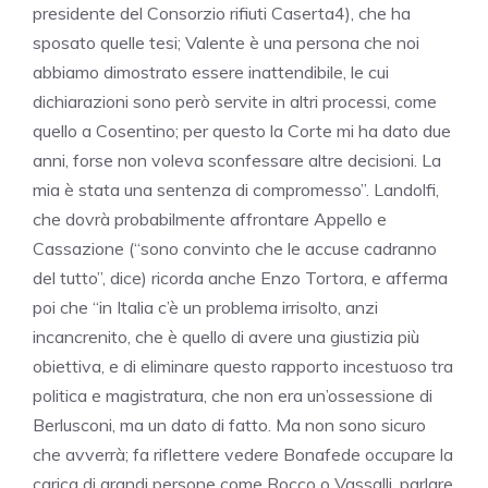
presidente del Consorzio rifiuti Caserta4), che ha
sposato quelle tesi; Valente è una persona che noi
abbiamo dimostrato essere inattendibile, le cui
dichiarazioni sono però servite in altri processi, come
quello a Cosentino; per questo la Corte mi ha dato due
anni, forse non voleva sconfessare altre decisioni. La
mia è stata una sentenza di compromesso”. Landolfi,
che dovrà probabilmente affrontare Appello e
Cassazione (“sono convinto che le accuse cadranno
del tutto”, dice) ricorda anche Enzo Tortora, e afferma
poi che “in Italia c’è un problema irrisolto, anzi
incancrenito, che è quello di avere una giustizia più
obiettiva, e di eliminare questo rapporto incestuoso tra
politica e magistratura, che non era un’ossessione di
Berlusconi, ma un dato di fatto. Ma non sono sicuro
che avverrà; fa riflettere vedere Bonafede occupare la
carica di grandi persone come Rocco o Vassalli, parlare