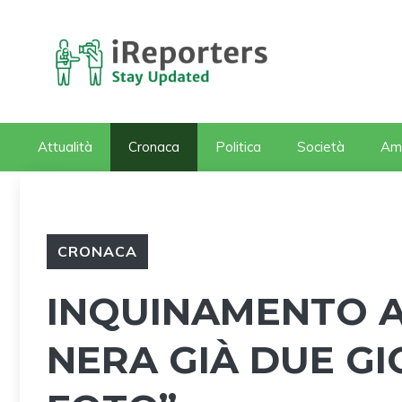
Vai
al
contenuto
Attualità
Cronaca
Politica
Società
Am
CRONACA
INQUINAMENTO A
NERA GIÀ DUE GI