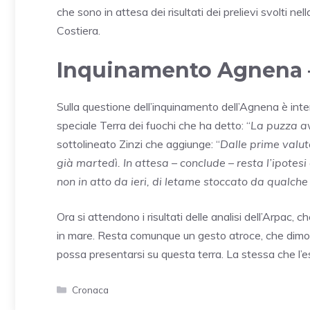
che sono in attesa dei risultati dei prelievi svolti ne
Costiera.
Inquinamento Agnena –
Sulla questione dell’inquinamento dell’Agnena è in
speciale Terra dei fuochi che ha detto: “
La puzza av
sottolineato Zinzi che aggiunge: “
Dalle prime valu
già martedì. In attesa – conclude – resta l’ipote
non in atto da ieri, di letame stoccato da qualch
Ora si attendono i risultati delle analisi dell’Arpac
in mare. Resta comunque un gesto atroce, che dimost
possa presentarsi su questa terra. La stessa che l’
Categorie
Cronaca