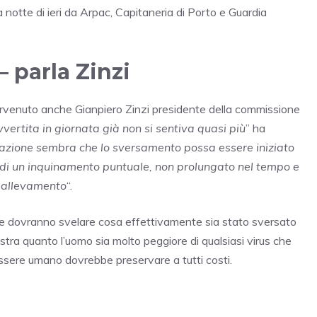
lla notte di ieri da Arpac, Capitaneria di Porto e Guardia
 parla Zinzi
tervenuto anche Gianpiero Zinzi presidente della commissione
vertita in giornata già non si sentiva quasi più
” ha
tazione sembra che lo sversamento possa essere iniziato
si di un inquinamento puntuale, non prolungato nel tempo e
e allevamento
“.
, che dovranno svelare cosa effettivamente sia stato sversato
ra quanto l’uomo sia molto peggiore di qualsiasi virus che
essere umano dovrebbe preservare a tutti costi.