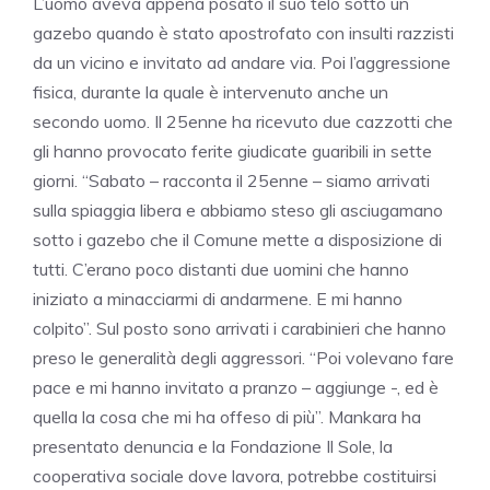
L’uomo aveva appena posato il suo telo sotto un
gazebo quando è stato apostrofato con insulti razzisti
da un vicino e invitato ad andare via. Poi l’aggressione
fisica, durante la quale è intervenuto anche un
secondo uomo. Il 25enne ha ricevuto due cazzotti che
gli hanno provocato ferite giudicate guaribili in sette
giorni. “Sabato – racconta il 25enne – siamo arrivati
sulla spiaggia libera e abbiamo steso gli asciugamano
sotto i gazebo che il Comune mette a disposizione di
tutti. C’erano poco distanti due uomini che hanno
iniziato a minacciarmi di andarmene. E mi hanno
colpito”. Sul posto sono arrivati i carabinieri che hanno
preso le generalità degli aggressori. “Poi volevano fare
pace e mi hanno invitato a pranzo – aggiunge -, ed è
quella la cosa che mi ha offeso di più”. Mankara ha
presentato denuncia e la Fondazione Il Sole, la
cooperativa sociale dove lavora, potrebbe costituirsi