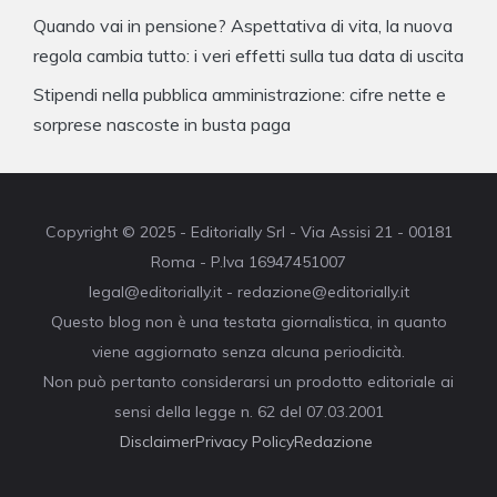
Quando vai in pensione? Aspettativa di vita, la nuova
regola cambia tutto: i veri effetti sulla tua data di uscita
Stipendi nella pubblica amministrazione: cifre nette e
sorprese nascoste in busta paga
Copyright © 2025 - Editorially Srl - Via Assisi 21 - 00181
Roma - P.Iva 16947451007
legal@editorially.it - redazione@editorially.it
Questo blog non è una testata giornalistica, in quanto
viene aggiornato senza alcuna periodicità.
Non può pertanto considerarsi un prodotto editoriale ai
sensi della legge n. 62 del 07.03.2001
Disclaimer
Privacy Policy
Redazione