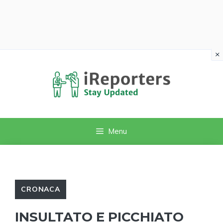
×
Vai
al
contenuto
Menu
CRONACA
INSULTATO E PICCHIATO