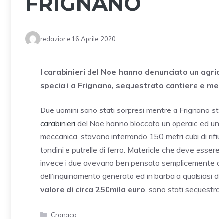
FRIGNANO
redazione
16 Aprile 2020
I carabinieri del Noe hanno denunciato un agric
speciali a Frignano, sequestrato cantiere e me
Due uomini sono stati sorpresi mentre a Frignano stav
carabinieri
del Noe hanno bloccato un operaio ed un ag
meccanica, stavano interrando 150 metri cubi di rifi
tondini e putrelle di ferro. Materiale che deve esse
invece i due avevano ben pensato semplicemente di n
dell’inquinamento generato ed in barba a qualsiasi di
valore di circa 250mila euro
, sono stati sequestra
Categorie
Cronaca