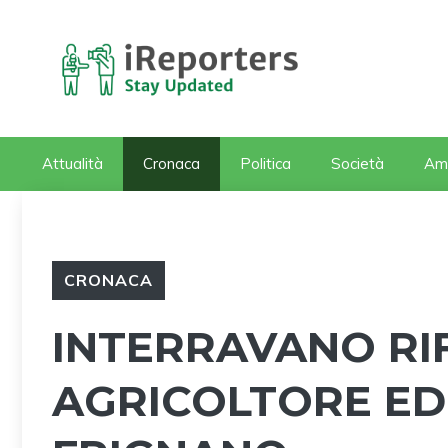
Vai
al
contenuto
Attualità
Cronaca
Politica
Società
Am
CRONACA
INTERRAVANO RIFI
AGRICOLTORE ED