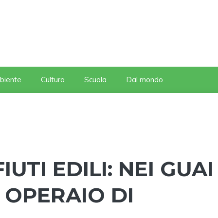
biente
Cultura
Scuola
Dal mondo
UTI EDILI: NEI GUAI
 OPERAIO DI