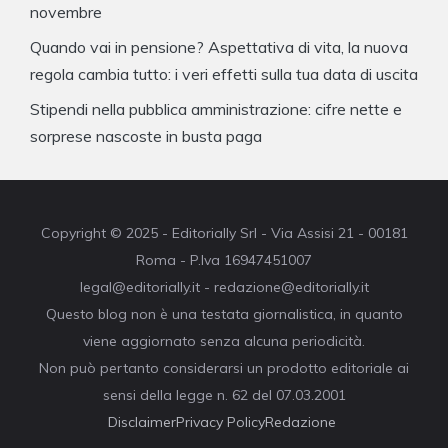
novembre
Quando vai in pensione? Aspettativa di vita, la nuova
regola cambia tutto: i veri effetti sulla tua data di uscita
Stipendi nella pubblica amministrazione: cifre nette e
sorprese nascoste in busta paga
Copyright © 2025 - Editorially Srl - Via Assisi 21 - 00181
Roma - P.Iva 16947451007
legal@editorially.it - redazione@editorially.it
Questo blog non è una testata giornalistica, in quanto
viene aggiornato senza alcuna periodicità.
Non può pertanto considerarsi un prodotto editoriale ai
sensi della legge n. 62 del 07.03.2001
Disclaimer
Privacy Policy
Redazione