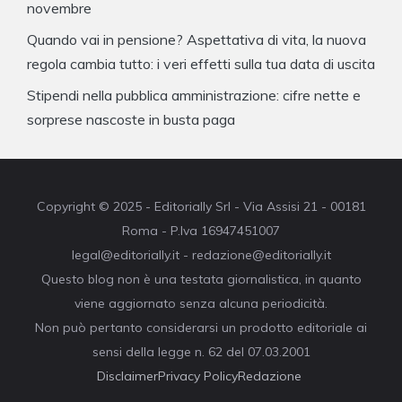
novembre
Quando vai in pensione? Aspettativa di vita, la nuova
regola cambia tutto: i veri effetti sulla tua data di uscita
Stipendi nella pubblica amministrazione: cifre nette e
sorprese nascoste in busta paga
Copyright © 2025 - Editorially Srl - Via Assisi 21 - 00181
Roma - P.Iva 16947451007
legal@editorially.it - redazione@editorially.it
Questo blog non è una testata giornalistica, in quanto
viene aggiornato senza alcuna periodicità.
Non può pertanto considerarsi un prodotto editoriale ai
sensi della legge n. 62 del 07.03.2001
Disclaimer
Privacy Policy
Redazione