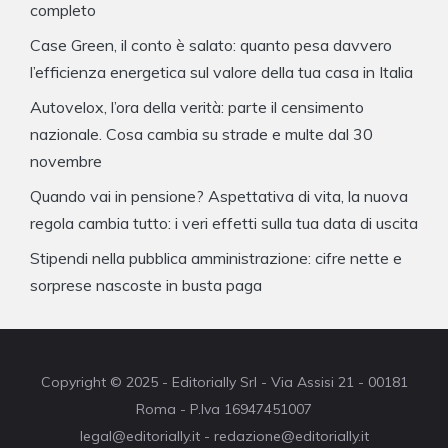
completo
Case Green, il conto è salato: quanto pesa davvero
l’efficienza energetica sul valore della tua casa in Italia
Autovelox, l’ora della verità: parte il censimento
nazionale. Cosa cambia su strade e multe dal 30
novembre
Quando vai in pensione? Aspettativa di vita, la nuova
regola cambia tutto: i veri effetti sulla tua data di uscita
Stipendi nella pubblica amministrazione: cifre nette e
sorprese nascoste in busta paga
Copyright © 2025 - Editorially Srl - Via Assisi 21 - 00181
Roma - P.Iva 16947451007
legal@editorially.it - redazione@editorially.it