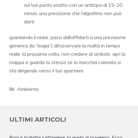
sul tuo punto esatto con un anticipo di 15-30
minuti, una precisione che l’algoritmo non può
darti.
guardando il radar, passi dall’affidarti a una previsione
generica (la “bugia”) all’osservare la realtà in tempo
reale. la prossima volta, non credere al simbolo: apri la
mappa e guarda tu stesso se la macchia colorata si
sta dirigendo verso il tuo quartiere.
Categorie
Ambiente
ULTIMI ARTICOLI
Bonus bollette settembre: la guida al risparmio. Ecco