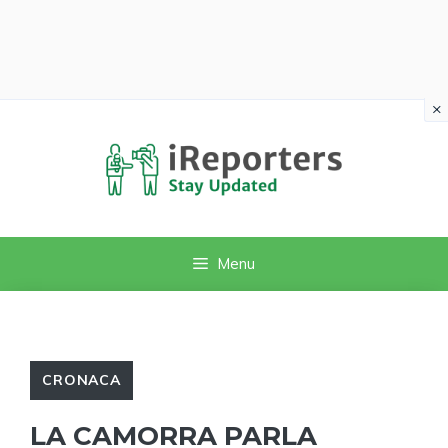
×
Vai
al
contenuto
Menu
CRONACA
LA CAMORRA PARLA