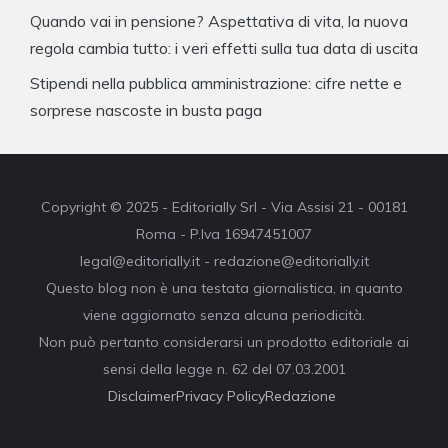
Quando vai in pensione? Aspettativa di vita, la nuova
regola cambia tutto: i veri effetti sulla tua data di uscita
Stipendi nella pubblica amministrazione: cifre nette e
sorprese nascoste in busta paga
Copyright © 2025 - Editorially Srl - Via Assisi 21 - 00181
Roma - P.Iva 16947451007
legal@editorially.it - redazione@editorially.it
Questo blog non è una testata giornalistica, in quanto
viene aggiornato senza alcuna periodicità.
Non può pertanto considerarsi un prodotto editoriale ai
sensi della legge n. 62 del 07.03.2001
Disclaimer
Privacy Policy
Redazione