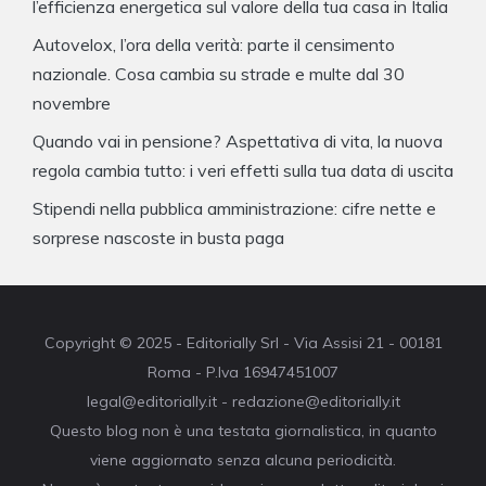
l’efficienza energetica sul valore della tua casa in Italia
Autovelox, l’ora della verità: parte il censimento
nazionale. Cosa cambia su strade e multe dal 30
novembre
Quando vai in pensione? Aspettativa di vita, la nuova
regola cambia tutto: i veri effetti sulla tua data di uscita
Stipendi nella pubblica amministrazione: cifre nette e
sorprese nascoste in busta paga
Copyright © 2025 - Editorially Srl - Via Assisi 21 - 00181
Roma - P.Iva 16947451007
legal@editorially.it - redazione@editorially.it
Questo blog non è una testata giornalistica, in quanto
viene aggiornato senza alcuna periodicità.