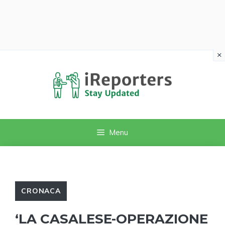
×
Vai
al
contenuto
Menu
CRONACA
‘LA CASALESE-OPERAZIONE