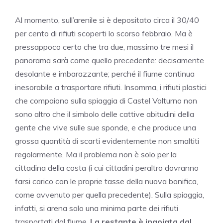
Al momento, sull’arenile si è depositato circa il 30/40
per cento di rifiuti scoperti lo scorso febbraio. Ma è
pressappoco certo che tra due, massimo tre mesi il
panorama sarà come quello precedente: decisamente
desolante e imbarazzante; perché il fiume continua
inesorabile a trasportare rifiuti. Insomma, i rifiuti plastici
che compaiono sulla spiaggia di Castel Volturno non
sono altro che il simbolo delle cattive abitudini della
gente che vive sulle sue sponde, e che produce una
grossa quantità di scarti evidentemente non smaltiti
regolarmente. Ma il problema non è solo per la
cittadina della costa (i cui cittadini peraltro dovranno
farsi carico con le proprie tasse della nuova bonifica,
come avvenuto per quella precedente). Sulla spiaggia,
infatti, si arena solo una minima parte dei rifiuti
trasportati dal fiume.
La restante è ingoiata dal