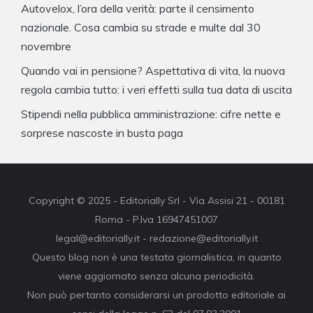
Autovelox, l’ora della verità: parte il censimento
nazionale. Cosa cambia su strade e multe dal 30
novembre
Quando vai in pensione? Aspettativa di vita, la nuova
regola cambia tutto: i veri effetti sulla tua data di uscita
Stipendi nella pubblica amministrazione: cifre nette e
sorprese nascoste in busta paga
Copyright © 2025 - Editorially Srl - Via Assisi 21 - 00181
Roma - P.Iva 16947451007
legal@editorially.it - redazione@editorially.it
Questo blog non è una testata giornalistica, in quanto
viene aggiornato senza alcuna periodicità.
Non può pertanto considerarsi un prodotto editoriale ai