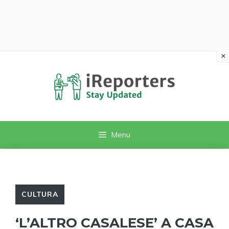
×
Vai
al
contenuto
Menu
CULTURA
‘L’ALTRO CASALESE’ A CASA