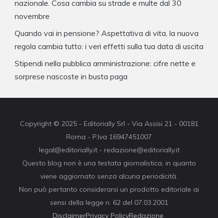
nazionale. Cosa cambia su strade e multe dal 30
novembre
Quando vai in pensione? Aspettativa di vita, la nuova
regola cambia tutto: i veri effetti sulla tua data di uscita
Stipendi nella pubblica amministrazione: cifre nette e
sorprese nascoste in busta paga
Copyright © 2025 - Editorially Srl - Via Assisi 21 - 00181
Roma - P.Iva 16947451007
legal@editorially.it - redazione@editorially.it
Questo blog non è una testata giornalistica, in quanto
viene aggiornato senza alcuna periodicità.
Non può pertanto considerarsi un prodotto editoriale ai
sensi della legge n. 62 del 07.03.2001
Disclaimer
Privacy Policy
Redazione