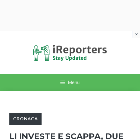
×
Vai
al
contenuto
Menu
CRONACA
LI INVESTE E SCAPPA, DUE