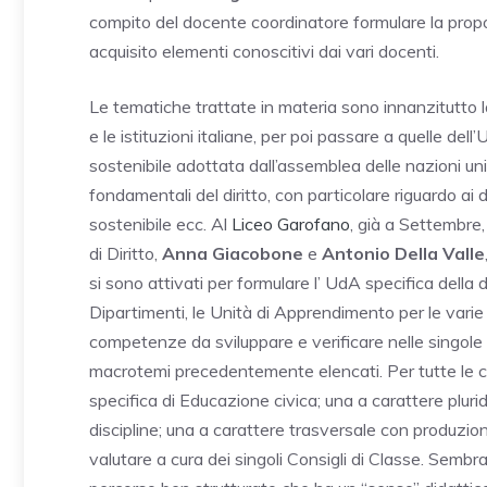
compito del docente coordinatore formulare la propo
acquisito elementi conoscitivi dai vari docenti.
Le tematiche trattate in materia sono innanzitutto la
e le istituzioni italiane, per poi passare a quelle de
sostenibile adottata dall’assemblea delle nazioni unit
fondamentali del diritto, con particolare riguardo ai d
sostenibile ecc. Al
Liceo Garofano
, già a Settembre,
di Diritto,
Anna Giacobone
e
Antonio Della Valle
si sono attivati per formulare l’ UdA specifica della di
Dipartimenti, le Unità di Apprendimento per le vari
competenze da sviluppare e verificare nelle singole 
macrotemi precedentemente elencati. Per tutte le c
specifica di Educazione civica; una a carattere pluridi
discipline; una a carattere trasversale con produzione
valutare a cura dei singoli Consigli di Classe. Sembra