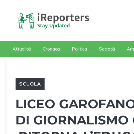
Vai
al
contenuto
Attualità
Cronaca
Politica
Società
Am
SCUOLA
LICEO GAROFANO
DI GIORNALISMO 