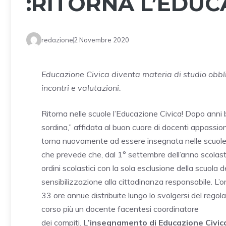
:RITORNA L’EDUC
redazione
2 Novembre 2020
Educazione Civica diventa materia di studio obbl
incontri e valutazioni.
Ritorna nelle scuole l’Educazione Civica! Dopo anni b
sordina,” affidata al buon cuore di docenti appassion
torna nuovamente ad essere insegnata nelle scuole i
che prevede che, dal 1° settembre dell’anno scolasti
ordini scolastici con la sola esclusione della scuola d
sensibilizzazione alla cittadinanza responsabile. L’ora
33 ore annue distribuite lungo lo svolgersi del regola
corso più un docente facentesi coordinatore
dei compiti. L
’insegnamento di Educazione Civica 